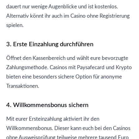
dauert nur wenige Augenblicke und ist kostenlos.
Alternativ könnt ihr auch im Casino ohne Registrierung
spielen.
3. Erste Einzahlung durchführen
Öffnet den Kassenbereich und wählt eure bevorzugte
Zahlungsmethode. Casinos mit Paysafecard und Krypto
bieten eine besonders sichere Option für anonyme
Transaktionen.
4. Willkommensbonus sichern
Mit eurer Ersteinzahlung aktiviert ihr den
Willkommensbonus. Dieser kann euch bei den Casinos
ohne Ausweisprüfung teilweise mehrere tausend Euro