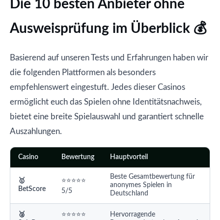
Die 10 besten Anbieter ohne
Ausweisprüfung im Überblick 💰
Basierend auf unseren Tests und Erfahrungen haben wir
die folgenden Plattformen als besonders
empfehlenswert eingestuft. Jedes dieser Casinos
ermöglicht euch das Spielen ohne Identitätsnachweis,
bietet eine breite Spielauswahl und garantiert schnelle
Auszahlungen.
Casino
Bewertung
Hauptvorteil
Beste Gesamtbewertung für
🥇
⭐⭐⭐⭐⭐
anonymes Spielen in
BetScore
5/5
Deutschland
🥈
⭐⭐⭐⭐⭐
Hervorragende