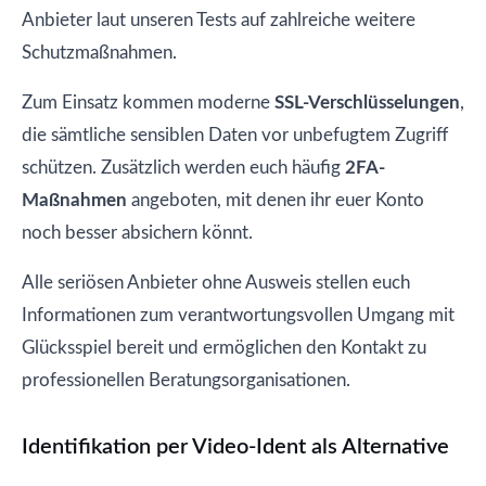
Anbieter laut unseren Tests auf zahlreiche weitere
Schutzmaßnahmen.
Zum Einsatz kommen moderne
SSL-Verschlüsselungen
,
die sämtliche sensiblen Daten vor unbefugtem Zugriff
schützen. Zusätzlich werden euch häufig
2FA-
Maßnahmen
angeboten, mit denen ihr euer Konto
noch besser absichern könnt.
Alle seriösen Anbieter ohne Ausweis stellen euch
Informationen zum verantwortungsvollen Umgang mit
Glücksspiel bereit und ermöglichen den Kontakt zu
professionellen Beratungsorganisationen.
Identifikation per Video-Ident als Alternative