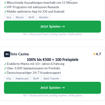
✓
Blitzschnelle Auszahlungen innerhalb von 15 Minuten
✓
VIP-Programm mit exklusiven Rewards
✓
Mobile-optimierte App für iOS und Android
Visa
Bitcoin
Skrill
Neteller
Jetzt Spielen →
18+ | Glücksspiel kann süchtig machen | AGB gelten
Toto Casino
★
4.7
#4
100% bis €500 + 100 Freispiele
✓
Etablierte Marke mit 10+ Jahren Erfahrung
✓
Über 3.000 Spielautomaten im Portfolio
✓
Deutschsprachiger 24/7 Kundensupport
Visa
Mastercard
Skrill
Bank Transfer
Jetzt Spielen →
18+ | Glücksspiel kann süchtig machen | AGB gelten