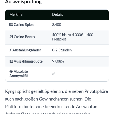
Ausweisprüfung
Merkmal
Details
🎰 Casino Spiele
8.400+
400% bis zu 4.000€ + 400
🎁 Casino Bonus
Freispiele
⚡ Auszahlungsdauer
0-2 Stunden
💵 Auszahlungsquote
97,08%
💎 Absolute
✅
Anonymität
Kyngs spricht gezielt Spieler an, die neben Privatsphäre
auch nach großen Gewinnchancen suchen. Die
Plattform bietet eine beeindruckende Auswahl an