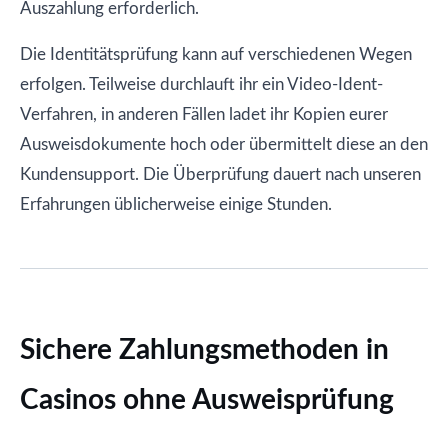
Auszahlung erforderlich.
Die Identitätsprüfung kann auf verschiedenen Wegen
erfolgen. Teilweise durchlauft ihr ein Video-Ident-
Verfahren, in anderen Fällen ladet ihr Kopien eurer
Ausweisdokumente hoch oder übermittelt diese an den
Kundensupport. Die Überprüfung dauert nach unseren
Erfahrungen üblicherweise einige Stunden.
Sichere Zahlungsmethoden in
Casinos ohne Ausweisprüfung