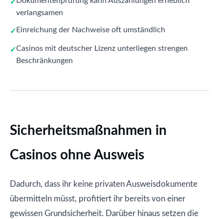
Dokumentenprüfung kann Auszahlungen erheblich
verlangsamen
Einreichung der Nachweise oft umständlich
Casinos mit deutscher Lizenz unterliegen strengen
Beschränkungen
Sicherheitsmaßnahmen in
Casinos ohne Ausweis
Dadurch, dass ihr keine privaten Ausweisdokumente
übermitteln müsst, profitiert ihr bereits von einer
gewissen Grundsicherheit. Darüber hinaus setzen die