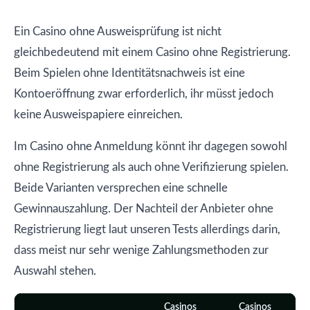
Ein Casino ohne Ausweisprüfung ist nicht
gleichbedeutend mit einem Casino ohne Registrierung.
Beim Spielen ohne Identitätsnachweis ist eine
Kontoeröffnung zwar erforderlich, ihr müsst jedoch
keine Ausweispapiere einreichen.
Im Casino ohne Anmeldung könnt ihr dagegen sowohl
ohne Registrierung als auch ohne Verifizierung spielen.
Beide Varianten versprechen eine schnelle
Gewinnauszahlung. Der Nachteil der Anbieter ohne
Registrierung liegt laut unseren Tests allerdings darin,
dass meist nur sehr wenige Zahlungsmethoden zur
Auswahl stehen.
Casinos
Casinos